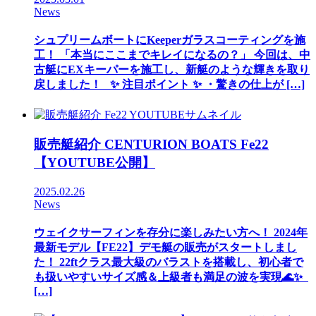
News
シュプリームボートにKeeperガラスコーティングを施
工！ 「本当にここまでキレイになるの？」 今回は、中
古艇にEXキーパーを施工し、新艇のような輝きを取り
戻しました！ ✨ 注目ポイント ✨ ・驚きの仕上が […]
販売艇紹介 CENTURION BOATS Fe22
【YOUTUBE公開】
2025.02.26
News
ウェイクサーフィンを存分に楽しみたい方へ！ 2024年
最新モデル【FE22】デモ艇の販売がスタートしまし
た！ 22ftクラス最大級のバラストを搭載し、初心者で
も扱いやすいサイズ感＆上級者も満足の波を実現🌊✨
[…]