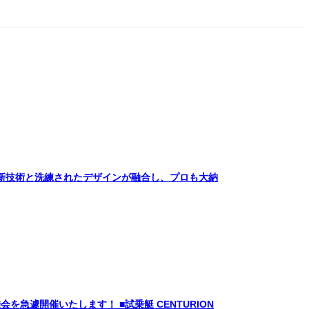
艇！ 最新技術と洗練されたデザインが融合し、プロも大納
を急遽開催いたします！ ■試乗艇 CENTURION