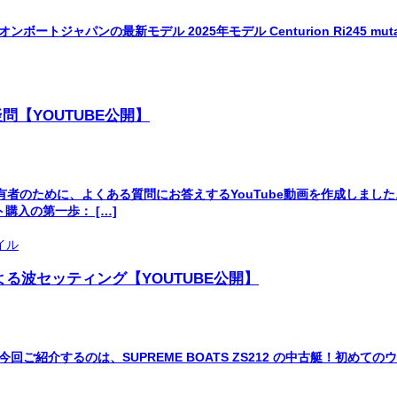
トジャパンの最新モデル 2025年モデル Centurion Ri245 mut
【YOUTUBE公開】
者のために、よくある質問にお答えするYouTube動画を作成しまし
ト購入の第一歩： […]
ロによる波セッティング【YOUTUBE公開】
 🚤✨ 今回ご紹介するのは、SUPREME BOATS ZS212 の中古艇！