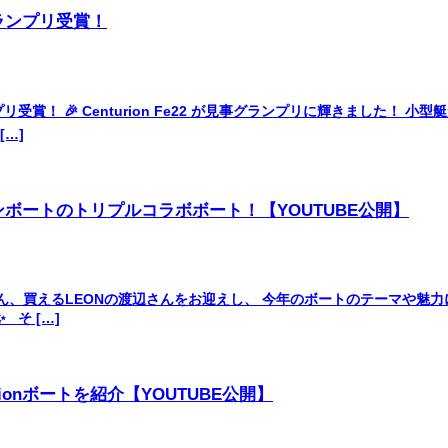
ランプリ受賞！
リ受賞！ 🎉 Centurion Fe22 が見事グランプリに輝きました！
[…]
リオンボートのトリプルコラボボート！【YOUTUBE公開】
さん、買えるLEONの渡辺さんをお迎えし、 今年のボートのテーマや魅
そ […]
tionボートを紹介【YOUTUBE公開】