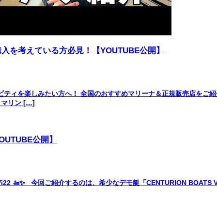
入を考えている方必見！【YOUTUBE公開】
ビティを楽しみたい方へ！ 全国のおすすめマリーナ＆正規販売店をご紹
マリン […]
UTUBE公開】
 Vi22 🚤✨ 今回ご紹介するのは、希少なデモ艇「CENTURION BOA