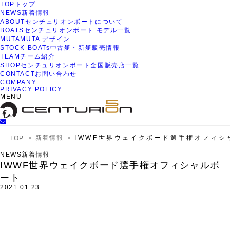
TOP
トップ
NEWS
新着情報
ABOUT
センチュリオンボートについて
BOATS
センチュリオンボート モデル一覧
MUTA
MUTA デザイン
STOCK BOATs
中古艇・新艇販売情報
TEAM
チーム紹介
SHOP
センチュリオンボート全国販売店一覧
CONTACT
お問い合わせ
COMPANY
PRIVACY POLICY
MENU
新着情報
IWWF世界ウェイクボード選手権オフィシ
TOP
NEWS
新着情報
IWWF世界ウェイクボード選手権オフィシャルボ
ート
2021.01.23