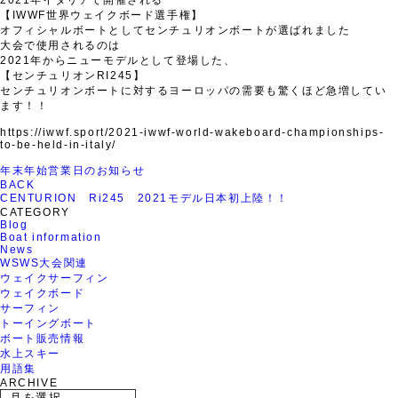
2021年イタリアで開催される
【IWWF世界ウェイクボード選手権】
オフィシャルボートとしてセンチュリオンボートが選ばれました
大会で使用されるのは
2021年からニューモデルとして登場した、
【センチュリオンRI245】
センチュリオンボートに対するヨーロッパの需要も驚くほど急増してい
ます！！
https://iwwf.sport/2021-iwwf-world-wakeboard-championships-
to-be-held-in-italy/
年末年始営業日のお知らせ
BACK
CENTURION Ri245 2021モデル日本初上陸！！
CATEGORY
Blog
Boat information
News
WSWS大会関連
ウェイクサーフィン
ウェイクボード
サーフィン
トーイングボート
ボート販売情報
水上スキー
用語集
ARCHIVE