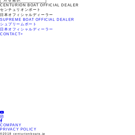
CENTURION BOAT OFFICIAL DEALER
センチュリオンボート
日本オフィシャルディーラー
SUPREME BOAT OFFICIAL DEALER
シュプリームボート
日本オフィシャルディーラー
CONTACT
>
ROTARY PIER 88
CENTURION BOAT
JAPAN
SUPREME BOAT JAPAN
NAUTIQUE BOAT JAPAN
PCM marine
SOULCRAFT JAPAN
engines JAPAN
88BASS BOAT
COMPANY
PRIVACY POLICY
©︎2018 centurionboats.jp