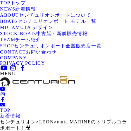
TOP
トップ
NEWS
新着情報
ABOUT
センチュリオンボートについて
BOATS
センチュリオンボート モデル一覧
MUTA
MUTA デザイン
STOCK BOATs
中古艇・新艇販売情報
TEAM
チーム紹介
SHOP
センチュリオンボート全国販売店一覧
CONTACT
お問い合わせ
COMPANY
PRIVACY POLICY
MENU
TOP
新着情報
センチュリオン×LEON×muta MARINEのトリプルコラ
ボボート！🎥