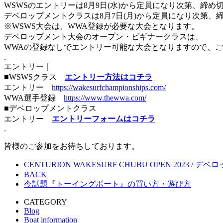
WSWSのエントリーは8月9日(水)から定員になり次第、締め
デベロップメントクラスは8月7日(月)から定員になり次第、
※WSWS大会は、WWA登録が必要な大会となります。
デベロップメント大会のオープン・ビギナークラスは、
WWAの登録なしでエントリー可能な大会となりますので、
.
エントリー｜
■WSWSクラス
エントリー方法はコチラ
エントリー
https://wakesurfchampionships.com/
WWA選手登録
https://www.thewwa.com/
■デベロップメントクラス
エントリー
エントリーフォームはコチラ
.
皆様のご参加をお待ちしております。
CENTURION WAKESURF CHUBU OPEN 2023 
BACK
今話題『トーイングボート』の買い方・遊び方
CATEGORY
Blog
Boat information