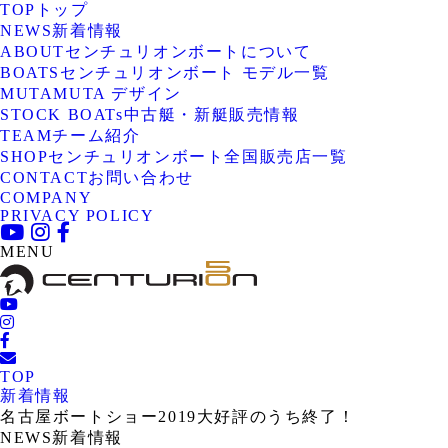
TOP
トップ
NEWS
新着情報
ABOUT
センチュリオンボートについて
BOATS
センチュリオンボート モデル一覧
MUTA
MUTA デザイン
STOCK BOATs
中古艇・新艇販売情報
TEAM
チーム紹介
SHOP
センチュリオンボート全国販売店一覧
CONTACT
お問い合わせ
COMPANY
PRIVACY POLICY
MENU
TOP
新着情報
名古屋ボートショー2019大好評のうち終了！
NEWS
新着情報