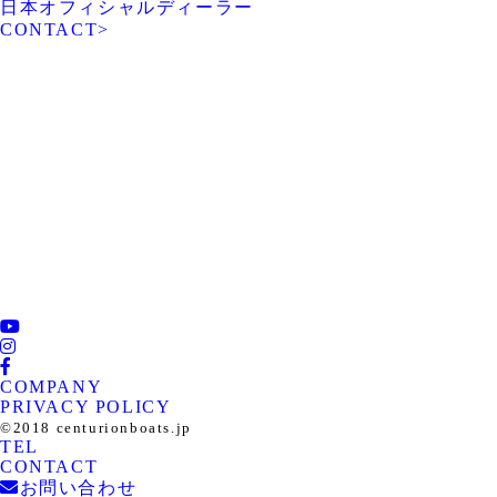
日本オフィシャルディーラー
CONTACT
>
ROTARY PIER 88
CENTURION BOAT
JAPAN
SUPREME BOAT JAPAN
NAUTIQUE BOAT JAPAN
PCM marine
SOULCRAFT JAPAN
engines JAPAN
88BASS BOAT
COMPANY
PRIVACY POLICY
©︎2018 centurionboats.jp
TEL
CONTACT
お問い合わせ