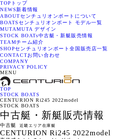
TOP
トップ
NEWS
新着情報
ABOUT
センチュリオンボートについて
BOATS
センチュリオンボート モデル一覧
MUTA
MUTA デザイン
STOCK BOATs
中古艇・新艇販売情報
TEAM
チーム紹介
SHOP
センチュリオンボート全国販売店一覧
CONTACT
お問い合わせ
COMPANY
PRIVACY POLICY
MENU
TOP
STOCK BOATS
CENTURION Ri245 2022model
STOCK BOATS
中古艇・新艇販売情報
中古艇
近畿エリア在庫艇
CENTURION Ri245 2022model