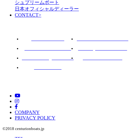
シュプリームボート
日本オフィシャルディーラー
CONTACT
>
ROTARY PIER 88
CENTURION BOAT JAPAN
SUPREME BOAT JAPAN
NAUTIQUE BOAT JAPAN
PCM marine engines JAPAN
SOULCRAFT JAPAN
88BASS BOAT
COMPANY
PRIVACY POLICY
©︎2018 centurionboats.jp