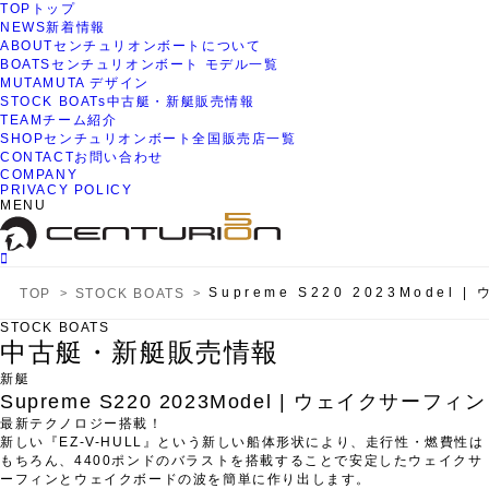
TOP
トップ
NEWS
新着情報
ABOUT
センチュリオンボートについて
BOATS
センチュリオンボート モデル一覧
MUTA
MUTA デザイン
STOCK BOATs
中古艇・新艇販売情報
TEAM
チーム紹介
SHOP
センチュリオンボート全国販売店一覧
CONTACT
お問い合わせ
COMPANY
PRIVACY POLICY
MENU
Supreme S220 2023Model
TOP
STOCK BOATS
STOCK BOATS
中古艇・新艇販売情報
新艇
Supreme S220 2023Model | ウェイクサーフィン
最新テクノロジー搭載！
新しい『EZ-V-HULL』という新しい船体形状により、走行性・燃費性は
もちろん、4400ポンドのバラストを搭載することで安定したウェイクサ
ーフィンとウェイクボードの波を簡単に作り出します。