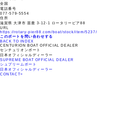
全国
電話番号
077-579-5554
住所
滋賀県 大津市 苗鹿 3-12-1 ロータリーピア88
URL
https://rotary-pier88.com/boat/stock/item/5237/
このボートを問い合わせする
BACK TO INDEX
CENTURION BOAT OFFICIAL DEALER
センチュリオンボート
日本オフィシャルディーラー
SUPREME BOAT OFFICIAL DEALER
シュプリームボート
日本オフィシャルディーラー
CONTACT
>
ROTARY PIER 88
CENTURION BOAT
JAPAN
SUPREME BOAT JAPAN
NAUTIQUE BOAT JAPAN
PCM marine
SOULCRAFT JAPAN
engines JAPAN
88BASS BOAT