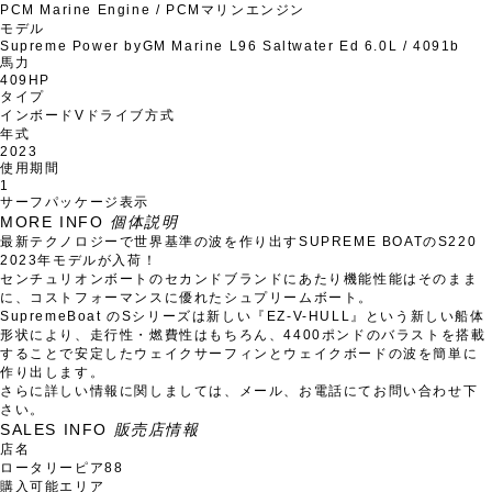
PCM Marine Engine / PCMマリンエンジン
モデル
Supreme Power byGM Marine L96 Saltwater Ed 6.0L / 4091b
馬力
409HP
タイプ
インボードVドライブ方式
年式
2023
使用期間
1
サーフパッケージ表示
MORE INFO
個体説明
最新テクノロジーで世界基準の波を作り出すSUPREME BOATのS220
2023年モデルが入荷！
センチュリオンボートのセカンドブランドにあたり機能性能はそのまま
に、コストフォーマンスに優れたシュプリームボート。
SupremeBoat のSシリーズは新しい『EZ-V-HULL』という新しい船体
形状により、走行性・燃費性はもちろん、4400ポンドのバラストを搭載
することで安定したウェイクサーフィンとウェイクボードの波を簡単に
作り出します。
さらに詳しい情報に関しましては、メール、お電話にてお問い合わせ下
さい。
SALES INFO
販売店情報
店名
ロータリーピア88
購入可能エリア