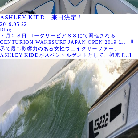
ASHLEY KIDD 来日決定！
2019.05.22
Blog
７月２８日 ロータリーピア８８にて開催される
CENTURION WAKESURF JAPAN OPEN 2019 に、世
界で最も影響力のある女性ウェイクサーファー、
ASHLEY KIDDがスペシャルゲストとして、初来 […]