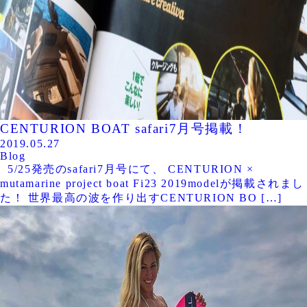
CENTURION BOAT safari7月号掲載！
2019.05.27
Blog
5/25発売のsafari7月号にて、 CENTURION ×
mutamarine project boat Fi23 2019modelが掲載されまし
た！ 世界最高の波を作り出すCENTURION BO […]