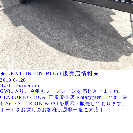
★CENTURION BOAT販売店情報★
2019.04.28
Boat information
GWに入り、今年もシーズンインを感じさせますね。
CENTURION BOAT正規販売店 Rotarypier88では、最
新のCENTURION BOATを展示・販売しております。
ボートをお探しのお客様は是非一度ご来店 […]