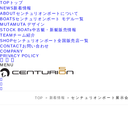
TOP
トップ
NEWS
新着情報
ABOUT
センチュリオンボートについて
BOATS
センチュリオンボート モデル一覧
MUTA
MUTA デザイン
STOCK BOATs
中古艇・新艇販売情報
TEAM
チーム紹介
SHOP
センチュリオンボート全国販売店一覧
CONTACT
お問い合わせ
COMPANY
PRIVACY POLICY
MENU
新着情報
センチュリオンボート展示
TOP