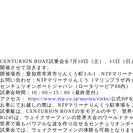
CENTURION BOAT試乗会を7月10日（土）、11日
開催させて頂きます。
開催場所：愛知県常滑市りんくう町3-6-1 NTPマリー
お問い合わせ：NTPマリーナりんくう（マリンプラザ内） TEL
センチュリオンボートジャパン（ロータリーピア88内） TEL0
試乗会時間：10：00～15：00（最終受付）
アクセス：
https://www.ntp.co.jp/marina/rinku/
公式HP
お車にてお越しの際は、NTPマリーナりんくう駐車場を
試乗艇は、CENTURION BOATの全モデルの中で、世
Ri245は、ウェイクサーフィンの世界大会のワールド
世界で最もパワフルな波を作り出せるセンチュリオンボ
試乗会では、ウェイクサーフィンの体験も可能となりま