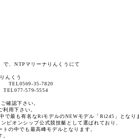
（日）で、NTPマリーナりんくうにて
ナりんくう
0569-35-7820
77-579-5554
をご確認下さい。
ご利用下さい。
界中で最も有名なRiモデルのNEWモデル「Ri245」となり
チャンピオンシップ公式競技艇として選ばれており、
ートの中でも最高峰モデルとなります。
す。