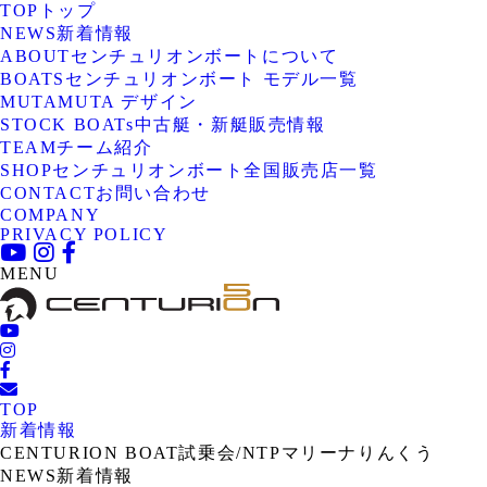
TOP
トップ
NEWS
新着情報
ABOUT
センチュリオンボートについて
BOATS
センチュリオンボート モデル一覧
MUTA
MUTA デザイン
STOCK BOATs
中古艇・新艇販売情報
TEAM
チーム紹介
SHOP
センチュリオンボート全国販売店一覧
CONTACT
お問い合わせ
COMPANY
PRIVACY POLICY
MENU
TOP
新着情報
CENTURION BOAT試乗会/NTPマリーナりんくう
NEWS
新着情報