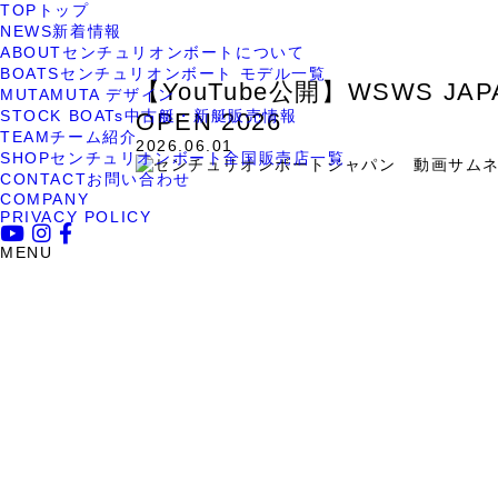
TOP
トップ
新着情報
【YouTube公開】WSWS J
TOP
NEWS
新着情報
ABOUT
センチュリオンボートについて
NEWS
新着情報
BOATS
センチュリオンボート モデル一覧
【YouTube公開】WSWS JAPA
MUTA
MUTA デザイン
STOCK BOATs
中古艇・新艇販売情報
OPEN 2026
TEAM
チーム紹介
2026.06.01
SHOP
センチュリオンボート全国販売店一覧
CONTACT
お問い合わせ
COMPANY
PRIVACY POLICY
MENU