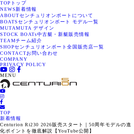
TOP
トップ
NEWS
新着情報
ABOUT
センチュリオンボートについて
BOATS
センチュリオンボート モデル一覧
MUTA
MUTA デザイン
STOCK BOATs
中古艇・新艇販売情報
TEAM
チーム紹介
SHOP
センチュリオンボート全国販売店一覧
CONTACT
お問い合わせ
COMPANY
PRIVACY POLICY
MENU
TOP
新着情報
Centurion Ri230 2026販売スタート｜50周年モデルの進
化ポイントを徹底解説【YouTube公開】