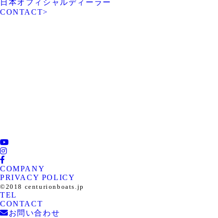
日本オフィシャルディーラー
CONTACT
>
ROTARY PIER 88
CENTURION BOAT
JAPAN
SUPREME BOAT JAPAN
NAUTIQUE BOAT JAPAN
PCM marine
SOULCRAFT JAPAN
engines JAPAN
88BASS BOAT
COMPANY
PRIVACY POLICY
©︎2018 centurionboats.jp
TEL
CONTACT
お問い合わせ