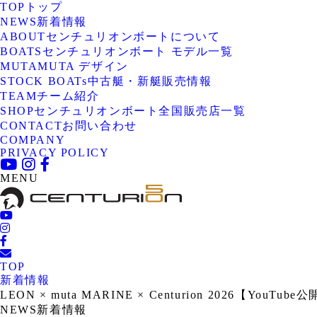
TOP
トップ
NEWS
新着情報
ABOUT
センチュリオンボートについて
BOATS
センチュリオンボート モデル一覧
MUTA
MUTA デザイン
STOCK BOATs
中古艇・新艇販売情報
TEAM
チーム紹介
SHOP
センチュリオンボート全国販売店一覧
CONTACT
お問い合わせ
COMPANY
PRIVACY POLICY
MENU
TOP
新着情報
LEON × muta MARINE × Centurion 2026【YouTube
NEWS
新着情報