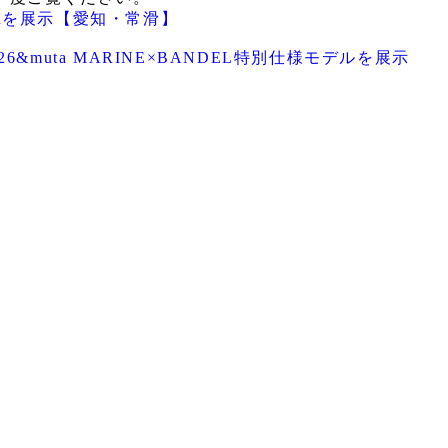
itionを展示【愛知・常滑】
2026&muta MARINE×BANDEL特別仕様モデルを展示