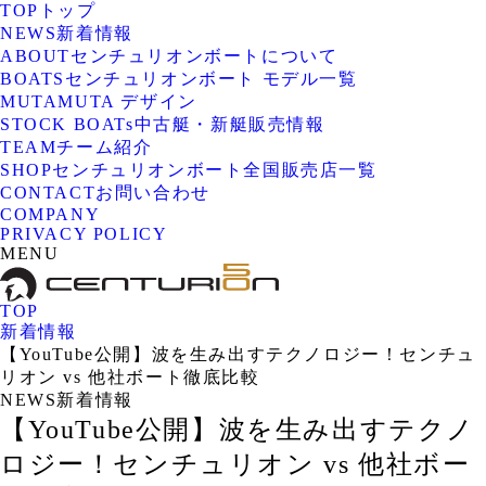
TOP
トップ
NEWS
新着情報
ABOUT
センチュリオンボートについて
BOATS
センチュリオンボート モデル一覧
MUTA
MUTA デザイン
STOCK BOATs
中古艇・新艇販売情報
TEAM
チーム紹介
SHOP
センチュリオンボート全国販売店一覧
CONTACT
お問い合わせ
COMPANY
PRIVACY POLICY
MENU
TOP
新着情報
【YouTube公開】波を生み出すテクノロジー！センチュ
リオン vs 他社ボート徹底比較
NEWS
新着情報
【YouTube公開】波を生み出すテクノ
ロジー！センチュリオン vs 他社ボー