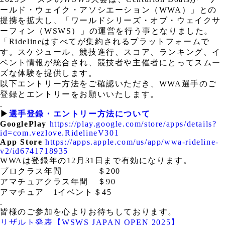
ールド・ウェイク・アソシエーション（WWA）」との
提携を拡大し、「ワールドシリーズ・オブ・ウェイクサ
ーフィン（WSWS）」の運営を行う事となりました。
「Ridelineはすべてが集約されるプラットフォームで
す。スケジュール、競技進行、スコア、ランキング、イ
ベント情報が統合され、競技者や主催者にとってスムー
ズな体験を提供します。
以下エントリー方法をご確認いただき、WWA選手のご
登録とエントリーをお願いいたします。
.
▶︎
選手登録・エントリー方法について
GooglePlay
https://play.google.com/store/apps/details?
id=com.vezlove.RidelineV301
App Store
https://apps.apple.com/us/app/wwa-rideline-
v2/id6741718935
WWAは登録年の12月31日まで有効になります。
プロクラス年間 ＄200
アマチュアクラス年間 ＄90
アマチュア 1イベント＄45
.
皆様のご参加を心よりお待ちしております。
リザルト発表【WSWS JAPAN OPEN 2025】