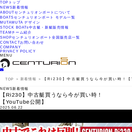
TOP
トップ
NEWS
新着情報
ABOUT
センチュリオンボートについて
BOATS
センチュリオンボート モデル一覧
MUTA
MUTA デザイン
STOCK BOATs
中古艇・新艇販売情報
TEAM
チーム紹介
SHOP
センチュリオンボート全国販売店一覧
CONTACT
お問い合わせ
COMPANY
PRIVACY POLICY
MENU
新着情報
【Ri230】中古艇買うなら今が買い時！【Y
TOP
NEWS
新着情報
【Ri230】中古艇買うなら今が買い時！
【YouTube公開】
2025.06.22