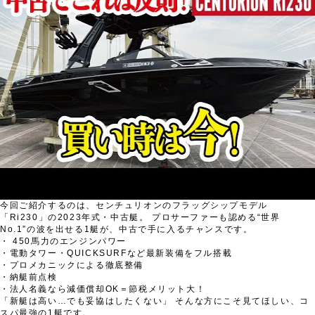
今回ご紹介するのは、センチュリオンのフラッグシップモデル
「Ri230」の2023年式・中古艇。 プロサーファーも認める“世界
No.1”の波を出せる1艇が、中古で手に入るチャンスです。
・ 450馬力のエンジンパワー
・電動タワー・QUICKSURFなど最新装備をフル搭載
・プロメカニックによる徹底整備
・納艇前点検
・法人名義なら減価償却OK＝節税メリット大！
「新艇は高い…でも妥協はしたくない」 そんな方にこそ見てほしい、コ
スパ最強の1艇です。