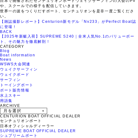
日本で開催されたセンチュリオンボートウェイクサーフィンの大会のPV
や、スクールでの様子を配信していきます。
世界一の波をつくりだすボート、センチュリオンを是非一度ご覧くださ
い。
【雑誌撮影レポート】Centurion新モデル「Nv233」がPerfect Boat誌
に登場！
BACK
【2025年新艇入荷】SUPREME S240｜全米人気No.1のバリューボー
ト、その魅力を徹底解剖！
CATEGORY
Blog
Boat information
News
WSWS大会関連
ウェイクサーフィン
ウェイクボード
サーフィン
トーイングボート
ボート販売情報
水上スキー
用語集
ARCHIVE
CENTURION BOAT OFFICIAL DEALER
センチュリオンボート
日本オフィシャルディーラー
SUPREME BOAT OFFICIAL DEALER
シュプリームボート