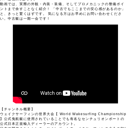
動画では、実際の外観・内装・装備、そしてプロメカニックの整備ポイ
ントまで余すことなく紹介！ 「中古でもここまでの安心感があるのか」
と、きっと驚くはずです。 気になる方はお早めにお問い合わせくださ
い。中古艇は一期一会です！
【チャンネル概要】
ウェイクサーフィンの世界大会【 World Wakesurfing Championship
】公式曳航艇に使用されていることでも有名なセンチュリオンボートの
公式日本正規輸入ディーラーのアカウント。