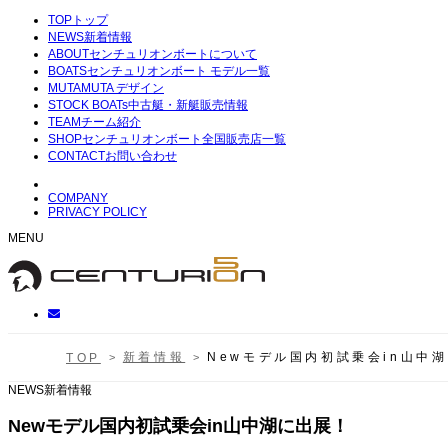
TOP
トップ
NEWS
新着情報
ABOUT
センチュリオンボートについて
BOATS
センチュリオンボート モデル一覧
MUTA
MUTA デザイン
STOCK BOATs
中古艇・新艇販売情報
TEAM
チーム紹介
SHOP
センチュリオンボート全国販売店一覧
CONTACT
お問い合わせ
COMPANY
PRIVACY POLICY
MENU
新着情報
Newモデル国内初試乗会in山中
TOP
NEWS
新着情報
Newモデル国内初試乗会in山中湖に出展！