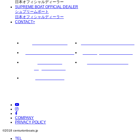
日本オフィシャルディーラー
SUPREME BOAT OFFICIAL DEALER
シュプリームボート
日本オフィシャルディーラー
CONTACT
>
ROTARY PIER 88
CENTURION BOAT JAPAN
SUPREME BOAT JAPAN
NAUTIQUE BOAT JAPAN
PCM marine
SOULCRAFT JAPAN
engines JAPAN
88BASS BOAT
COMPANY
PRIVACY POLICY
©︎2018 centurionboats.jp
TEL