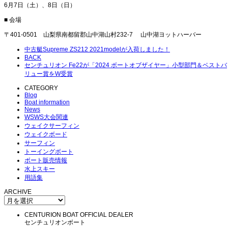
6月7日（土）、8日（日）
■ 会場
〒401-0501 山梨県南都留郡山中湖山村232-7 山中湖ヨットハーバー
中古艇Supreme ZS212 2021modelが入荷しました！
BACK
センチュリオン Fe22が「2024 ボートオブザイヤー」小型部門＆ベストバ
リュー賞をW受賞
CATEGORY
Blog
Boat information
News
WSWS大会関連
ウェイクサーフィン
ウェイクボード
サーフィン
トーイングボート
ボート販売情報
水上スキー
用語集
ARCHIVE
CENTURION BOAT OFFICIAL DEALER
センチュリオンボート