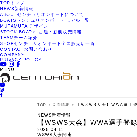
TOP
トップ
NEWS
新着情報
ABOUT
センチュリオンボートについて
BOATS
センチュリオンボート モデル一覧
MUTA
MUTA デザイン
STOCK BOATs
中古艇・新艇販売情報
TEAM
チーム紹介
SHOP
センチュリオンボート全国販売店一覧
CONTACT
お問い合わせ
COMPANY
PRIVACY POLICY
MENU
新着情報
【WSWS大会】WWA選手
TOP
NEWS
新着情報
【WSWS大会】WWA選手登
2025.04.11
WSWS大会関連