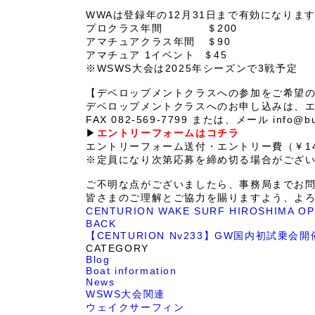
.
WWAは登録年の12月31日まで有効になりま
プロクラス年間 ＄200
アマチュアクラス年間 ＄90
アマチュア 1イベント ＄45
※WSWS大会は2025年シーズンで3戦予定
.
【デベロップメントクラスへの参加をご希望
デベロップメントクラスへのお申し込みは、
FAX 082-569-7799 または、メール info@
▶︎
エントリーフォームはコチラ
エントリーフォーム送付・エントリー費（￥1
※定員になり次第応募を締め切る場合がござ
.
ご不明な点がございましたら、事務局までお
皆さまのご理解とご協力を賜りますよう、よ
CENTURION WAKE SURF HIROSHIMA O
BACK
【CENTURION Nv233】GW国内初試乗会
CATEGORY
Blog
Boat information
News
WSWS大会関連
ウェイクサーフィン