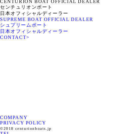
CENTURION BOAT OFFICIAL DEALER
センチュリオンボート
日本オフィシャルディーラー
SUPREME BOAT OFFICIAL DEALER
シュプリームボート
日本オフィシャルディーラー
CONTACT
>
ROTARY PIER 88
CENTURION BOAT
JAPAN
SUPREME BOAT JAPAN
NAUTIQUE BOAT JAPAN
PCM marine
SOULCRAFT JAPAN
engines JAPAN
88BASS BOAT
COMPANY
PRIVACY POLICY
©︎2018 centurionboats.jp
TEL