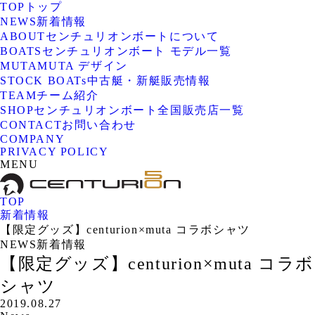
TOP
トップ
NEWS
新着情報
ABOUT
センチュリオンボートについて
BOATS
センチュリオンボート モデル一覧
MUTA
MUTA デザイン
STOCK BOATs
中古艇・新艇販売情報
TEAM
チーム紹介
SHOP
センチュリオンボート全国販売店一覧
CONTACT
お問い合わせ
COMPANY
PRIVACY POLICY
MENU
TOP
新着情報
【限定グッズ】centurion×muta コラボシャツ
NEWS
新着情報
【限定グッズ】centurion×muta コラボ
シャツ
2019.08.27