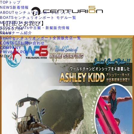
TOP
トップ
新着情報
【訂正とお詫び】
TOP
NEWS
新着情報
ABOUT
センチュリオンボートについて
NEWS
新着情報
BOATS
センチュリオンボート モデル一覧
【訂正とお詫び】
MUTA
MUTA デザイン
STOCK BOATs
中古艇・新艇販売情報
2019.07.04
TEAM
チーム紹介
News
SHOP
センチュリオンボート全国販売店一覧
CONTACT
お問い合わせ
COMPANY
PRIVACY POLICY
MENU