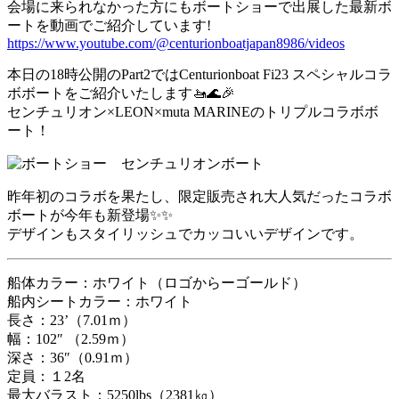
会場に来られなかった方にもボートショーで出展した最新ボ
ートを動画でご紹介しています!
https://www.youtube.com/@centurionboatjapan8986/videos
本日の18時公開のPart2ではCenturionboat Fi23 スペシャルコラ
ボボートをご紹介いたします🚤🌊🎉
センチュリオン×LEON×muta MARINEのトリプルコラボボ
ート！
昨年初のコラボを果たし、限定販売され大人気だったコラボ
ボートが今年も新登場✨✨
デザインもスタイリッシュでカッコいいデザインです。
船体カラー：ホワイト（ロゴからーゴールド）
船内シートカラー：ホワイト
長さ：23’（7.01ｍ）
幅：102″ （2.59ｍ）
深さ：36″（0.91ｍ）
定員：１2名
最大バラスト：5250lbs（2381㎏）