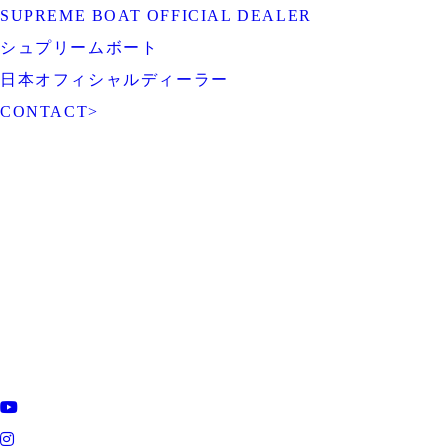
SUPREME BOAT OFFICIAL DEALER
シュプリームボート
日本オフィシャルディーラー
CONTACT
>
ROTARY PIER 88
CENTURION BOAT
JAPAN
SUPREME BOAT JAPAN
NAUTIQUE BOAT JAPAN
PCM marine
SOULCRAFT JAPAN
engines JAPAN
88BASS BOAT