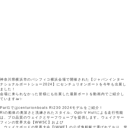
神奈川県横浜市のパシフィコ横浜会場で開催された【ジャパンインター
ナショナルボートショー2024】にセンチュリオンボートを今年も出展し
ました！
会場に来られなかった皆様にも出展した最新ボートを動画内でご紹介し
ています🚤✨
Part1ではcenturionboats Ri230 2024モデルをご紹介！
Riの船体の奥深さと洗練されたスタイル、Opti-V Hullによる走行性能
は、プロ品質のウェイクとサーフウェーブを提供します。ウェイクサー
フィンの世界大会【WWSC】および
、ウェイクボードの世界大会【IWWF】の公式曳航艇で選ばれており、世