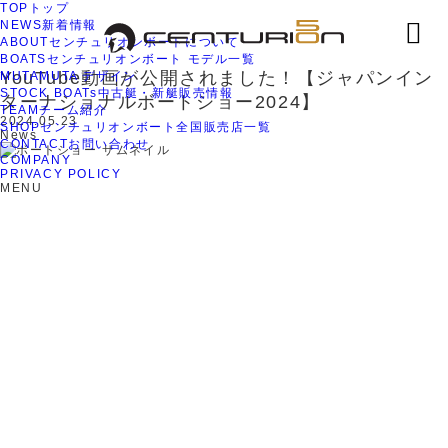
TOP
トップ
新着情報
YouTube動画が公開されました！【ジャ
TOP
NEWS
新着情報
ABOUT
センチュリオンボートについて
NEWS
新着情報
BOATS
センチュリオンボート モデル一覧
YouTube動画が公開されました！【ジャパンイン
MUTA
MUTA デザイン
STOCK BOATs
中古艇・新艇販売情報
ターナショナルボートショー2024】
TEAM
チーム紹介
2024.05.23
SHOP
センチュリオンボート全国販売店一覧
News
CONTACT
お問い合わせ
COMPANY
PRIVACY POLICY
MENU