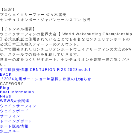
【出演】
プロウェイクサーファー 佐々木麗美
センチュリオンボートジャパンセールスマン 牧野
【チャンネル概要】
ウェイクサーフィンの世界大会【 World Wakesurfing Championship
】公式曳航艇に使用されていることでも有名なセンチュリオンボートの
公式日本正規輸入ディーラーのアカウント。
日本で開催されたセンチュリオンボートウェイクサーフィンの大会のPV
や、スクールでの様子を配信していきます。
世界一の波をつくりだすボート、センチュリオンを是非一度ご覧くださ
い。
中古艇販売情報 CENTURION Fi23 2023model
BACK
『2024九州ボートショーin福岡』出展のお知らせ
CATEGORY
Blog
Boat information
News
WSWS大会関連
ウェイクサーフィン
ウェイクボード
サーフィン
トーイングボート
ボート販売情報
水上スキー