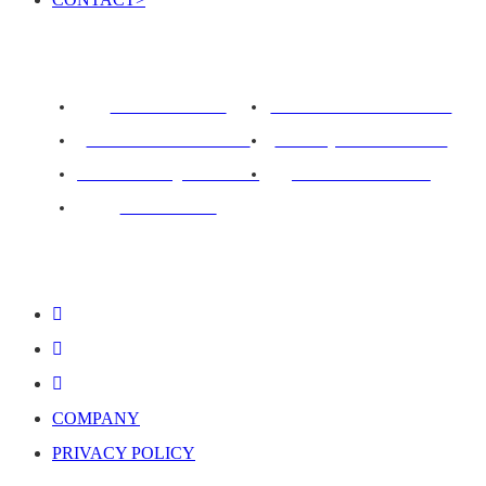
ROTARY PIER 88
CENTURION BOAT JAPAN
SUPREME BOAT JAPAN
NAUTIQUE BOAT JAPAN
PCM marine engines JAPAN
SOULCRAFT JAPAN
88BASS BOAT
COMPANY
PRIVACY POLICY