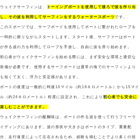
ウェイクサーフィンは、
トーイングボートを使用して後ろで波を作り出
し、その波を利用してサーフィンをするウォータースポーツ
です。
このスポーツでは、サーフボードを使用してボートに繋がれたロープを
一時的に握りながらスタートします。スタート後、サーファーはボート
が作る波の力を利用してロープを手放し、自由に波を滑り始めます。
初心者がウェイクサーフィンを始める際には、まず安全な環境と適切な
装備が必要です。使用するサーフボードは通常の海でのサーフィンより
も短くて太く、浮力と安定感があります。
ボートの速度は一般的に時速10マイル（約16キロメートル）から15マイ
ル（約24キロメートル）程度に設定され、これにより
初心者でも安全に
楽しむことができます。
ウェイクサーフィンの醍醐味は、ボートの作る波を使って行うフリーラ
イディングにあります。波の形状や大きさはボートのタイプ、重量配
分、走行速度によって左右されるため、経験を積むことでより多くの技