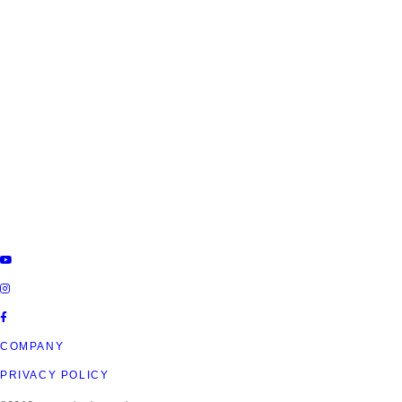
ROTARY PIER 88
CENTURION BOAT
JAPAN
SUPREME BOAT JAPAN
NAUTIQUE BOAT JAPAN
PCM marine
SOULCRAFT JAPAN
engines JAPAN
88BASS BOAT
COMPANY
PRIVACY POLICY