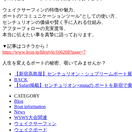
.
ウェイクサーフィンの特徴や魅力、
ボートの“コミュニケーションツール”としての使い方、
センチュリオンの価値や賢く手に入れる仕組み、
アフターフォローの充実度等、
本当に伝えたい事を真摯に語っております。
.
▼記事はコチラから！
https://www.leon.jp/lifestyle/166268?page=7
.
人生を変えるボートの秘密、覗いてみませんか？
【新宿高島屋】センチュリオン・シュプリームボート展
BACK
【Safari掲載】センチュリオン×mutaの ボートを新宿
CATEGORY
Blog
Boat information
News
WSWS大会関連
ウェイクサーフィン
ウェイクボード