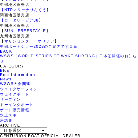
中部地区販売店
【NTPマリーナりんくう】
関西地区販売店
【ロータリーピア88】
中国地区販売店
【
BUN FREESTAYLE
】
九州地区販売店
【
マリンセンター マリノア
】
中部ボートショー2023のご案内です⚓️🚤
BACK
WSWS［WORLD SERIES OF WAKE SURFING］日本初開催のお知ら
せ
CATEGORY
Blog
Boat information
News
WSWS大会関連
ウェイクサーフィン
ウェイクボード
サーフィン
トーイングボート
ボート販売情報
水上スキー
用語集
ARCHIVE
CENTURION BOAT OFFICIAL DEALER