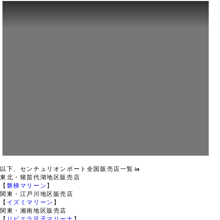
以下、センチュリオンボート全国販売店一覧🚤
東北・猪苗代湖地区販売店
【
磐梯マリーン
】
関東・江戸川地区販売店
【
イズミマリーン
】
関東・湘南地区販売店
【
リビエラ逗子マリーナ
】