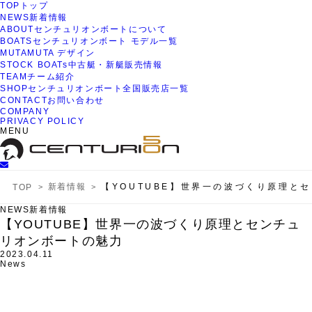
TOP
トップ
NEWS
新着情報
ABOUT
センチュリオンボートについて
BOATS
センチュリオンボート モデル一覧
MUTA
MUTA デザイン
STOCK BOATs
中古艇・新艇販売情報
TEAM
チーム紹介
SHOP
センチュリオンボート全国販売店一覧
CONTACT
お問い合わせ
COMPANY
PRIVACY POLICY
MENU
新着情報
【YOUTUBE】世界一の波づくり原理と
TOP
NEWS
新着情報
【YOUTUBE】世界一の波づくり原理とセンチュ
リオンボートの魅力
2023.04.11
News