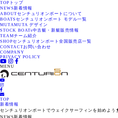
TOP
トップ
NEWS
新着情報
ABOUT
センチュリオンボートについて
BOATS
センチュリオンボート モデル一覧
MUTA
MUTA デザイン
STOCK BOATs
中古艇・新艇販売情報
TEAM
チーム紹介
SHOP
センチュリオンボート全国販売店一覧
CONTACT
お問い合わせ
COMPANY
PRIVACY POLICY
MENU
TOP
新着情報
センチュリオンボートでウェイクサーフィンを始めよう
NEWS
新着情報