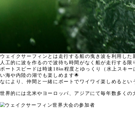
ウェイクサーフィンとは走行する船の曳き波を利用した
人工的に波を作るので波待ち時間がなく船が走行する限
ボートスピードは時速18㎞程度とゆっくり（水上スキー
い海や内陸の湖でも楽しめます🌟
なにより、仲間と一緒にボートでワイワイ楽しめるというの
世界的には北米やヨーロッパ、アジアにて毎年数多くの