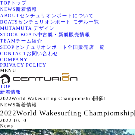
TOP
トップ
NEWS
新着情報
ABOUT
センチュリオンボートについて
BOATS
センチュリオンボート モデル一覧
MUTA
MUTA デザイン
STOCK BOATs
中古艇・新艇販売情報
TEAM
チーム紹介
SHOP
センチュリオンボート全国販売店一覧
CONTACT
お問い合わせ
COMPANY
PRIVACY POLICY
MENU
TOP
新着情報
2022World Wakesurfing Champiomship開催!
NEWS
新着情報
2022World Wakesurfing Champiomsh
2022.10.10
News