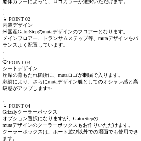
船体カラーによって、ロゴカラーが選択いただけます。
.
.
💡 POINT 02
内装デザイン
米国産GatorStepのmutaデザインのフロアーとなります。
メインフロアー、トランサムステップ等、mutaデザインをバ
ランスよく配置しています。
.
.
💡 POINT 03
シートデザイン
座席の背もたれ箇所に、mutaロゴが刺繍で入ります。
刺繍により、さらにmutaデザイン艇としてのオシャレ感と高
級感がアップします✨
.
.
💡 POINT 04
Grizzlyクーラーボックス
オプション選択になりますが、GatorStepの
mutaデザインのクーラーボックスもお作りいただけます。
クーラーボックスは、ボート遊び以外での場面でも使用でき
ます。