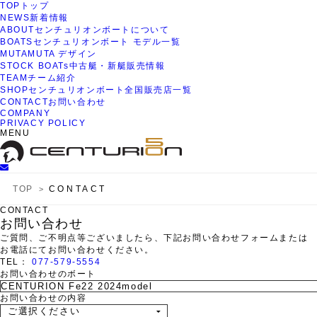
TOP
トップ
NEWS
新着情報
ABOUT
センチュリオンボートについて
BOATS
センチュリオンボート モデル一覧
MUTA
MUTA デザイン
STOCK BOATs
中古艇・新艇販売情報
TEAM
チーム紹介
SHOP
センチュリオンボート全国販売店一覧
CONTACT
お問い合わせ
COMPANY
PRIVACY POLICY
MENU
TOP
CONTACT
CONTACT
お問い合わせ
ご質問、ご不明点等ございましたら、下記お問い合わせフォームまたは
お電話にてお問い合わせください。
TEL：
077-579-5554
お問い合わせのボート
お問い合わせの内容