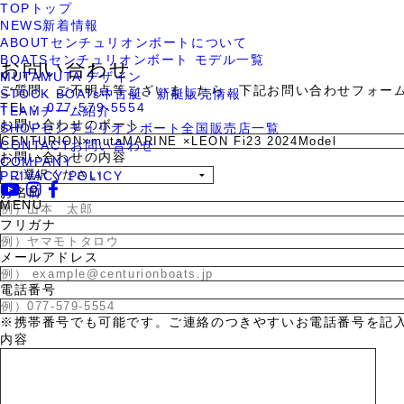
TOP
トップ
TOP
CONTACT
NEWS
新着情報
ABOUT
センチュリオンボートについて
CONTACT
BOATS
センチュリオンボート モデル一覧
お問い合わせ
MUTA
MUTA デザイン
ご質問、ご不明点等ございましたら、下記お問い合わせフォー
STOCK BOATs
中古艇・新艇販売情報
TEL：
077-579-5554
TEAM
チーム紹介
お問い合わせのボート
SHOP
センチュリオンボート全国販売店一覧
CONTACT
お問い合わせ
お問い合わせの内容
COMPANY
PRIVACY POLICY
お名前
MENU
フリガナ
メールアドレス
電話番号
※携帯番号でも可能です。ご連絡のつきやすいお電話番号を記
内容