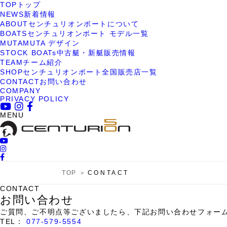
TOP
トップ
NEWS
新着情報
ABOUT
センチュリオンボートについて
BOATS
センチュリオンボート モデル一覧
MUTA
MUTA デザイン
STOCK BOATs
中古艇・新艇販売情報
TEAM
チーム紹介
SHOP
センチュリオンボート全国販売店一覧
CONTACT
お問い合わせ
COMPANY
PRIVACY POLICY
MENU
TOP
CONTACT
CONTACT
お問い合わせ
ご質問、ご不明点等ございましたら、下記お問い合わせフォー
TEL：
077-579-5554